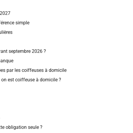
 2027
fférence simple
ulières
avant septembre 2026 ?
 banque
es par les coiffeuses à domicile
 on est coiffeuse à domicile ?
6
tte obligation seule ?