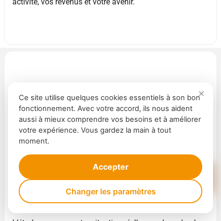
activité, vos revenus et votre avenir.
Comparez votre activité au CDI en cinq
Ce site utilise quelques cookies essentiels à son bon
étapes
fonctionnement. Avec votre accord, ils nous aident
aussi à mieux comprendre vos besoins et à améliorer
votre expérience. Vous gardez la main à tout
Deux coiffeuses avec le même chiffre d’affaires peuvent
moment.
vivre deux situations très différentes.
L’une roule peu. L’autre passe plusieurs heures par
Accepter
semaine sur la route.
Changer les paramètres
L’une est déjà bien protégée. L’autre peut perdre une
grande partie de ses revenus en cas d’arrêt.