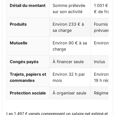
Détail du montant
Somme prélevée
1 001 € ne
sur son activité
€ de frais
Produits
Environ 233 € à
Fournis sel
sa charge
prévues
Mutuelle
Environ 90 € à sa
Environ 30
charge
Congés payés
À financer seule
Inclus
Trajets, papiers et
Environ 32 h par
Environ 13 
commandes
mois
19 h récup
Protection sociale
À organiser seule
Régime sal
Les 1 497 € versés comprennent un salaire net estimé et