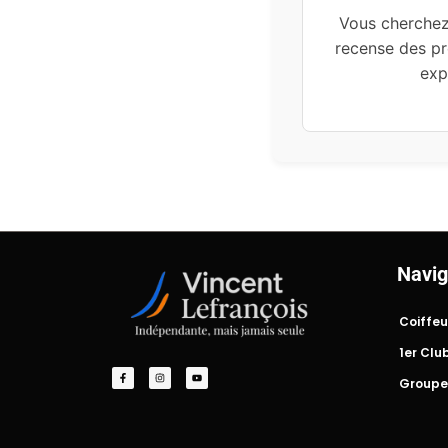
Vous cherchez
recense des pr
exp
Navig
Coiffeu
1er Clu
Groupe