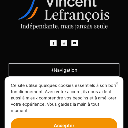
Navigation
Ce site utilise quelques cookies essentiels à son bon
L'entreprise
fonctionnement. Avec votre accord, ils nous aident
aussi à mieux comprendre vos besoins et à améliorer
votre expérience. Vous gardez la main à tout
Infos légales
moment.
Accepter