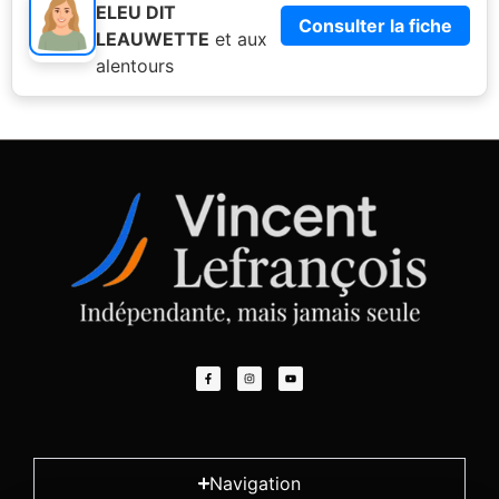
ELEU DIT
Consulter la fiche
LEAUWETTE
et aux
alentours
Navigation