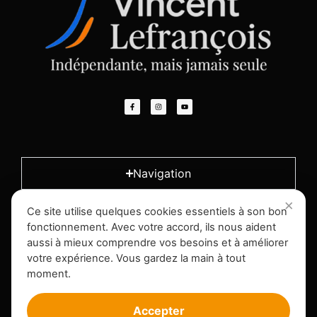
Navigation
Ce site utilise quelques cookies essentiels à son bon
L'entreprise
fonctionnement. Avec votre accord, ils nous aident
aussi à mieux comprendre vos besoins et à améliorer
votre expérience. Vous gardez la main à tout
Infos légales
moment.
Accepter