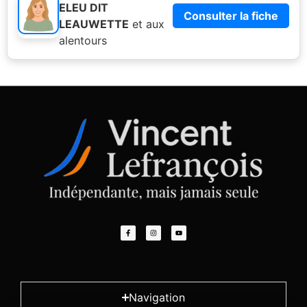
ELEU DIT
Consulter la fiche
LEAUWETTE
et aux
alentours
Navigation