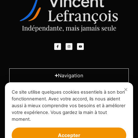
Navigation
Ce site utilise quelques cookies essentiels à son bon
L'entreprise
fonctionnement. Avec votre accord, ils nous aident
aussi à mieux comprendre vos besoins et à améliorer
votre expérience. Vous gardez la main à tout
Infos légales
moment.
Accepter