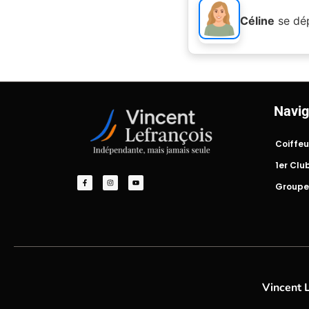
Céline
se dé
Navig
Coiffeu
1er Clu
Groupe
Vincent 