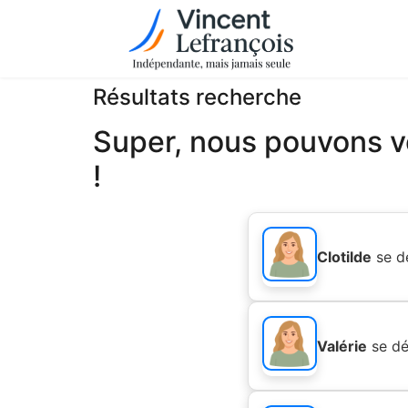
Résultats recherche
Super, nous pouvons vo
!
Clotilde
se d
Valérie
se dé