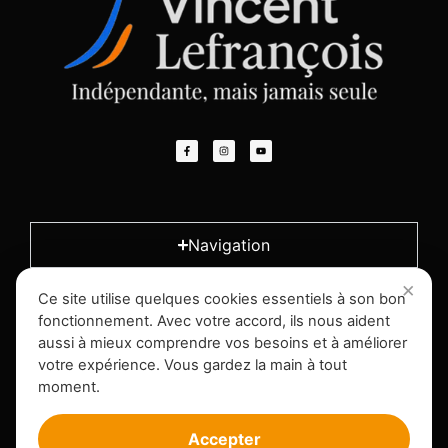
Navigation
Ce site utilise quelques cookies essentiels à son bon
L'entreprise
fonctionnement. Avec votre accord, ils nous aident
aussi à mieux comprendre vos besoins et à améliorer
votre expérience. Vous gardez la main à tout
Infos légales
moment.
Accepter