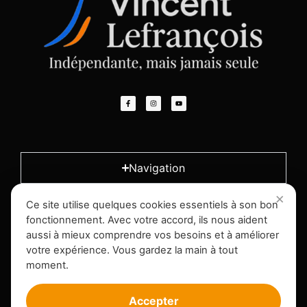
Navigation
Ce site utilise quelques cookies essentiels à son bon
L'entreprise
fonctionnement. Avec votre accord, ils nous aident
aussi à mieux comprendre vos besoins et à améliorer
votre expérience. Vous gardez la main à tout
Infos légales
moment.
Accepter