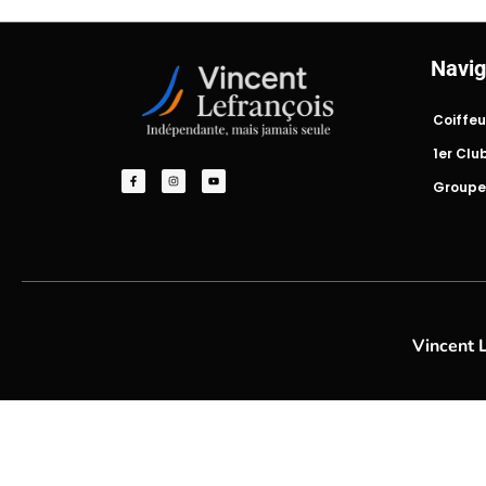
Navig
Coiffeu
1er Clu
Groupe
Vincent 