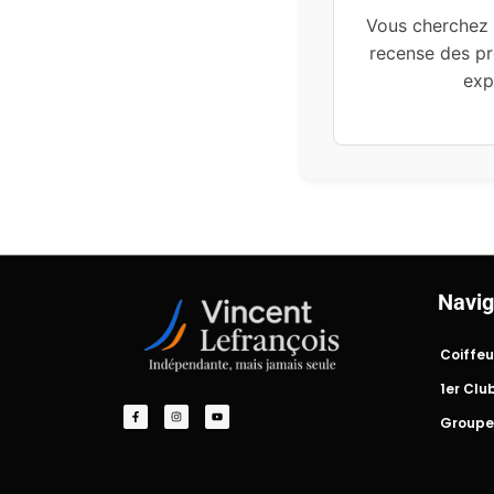
Vous cherchez 
recense des pr
exp
Navig
Coiffeu
1er Clu
Groupe